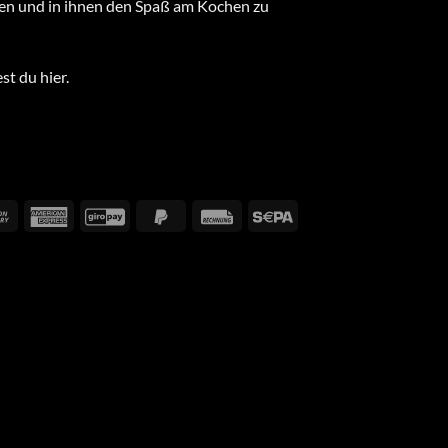
en und in ihnen den Spaß am Kochen zu
t du hier.
rCard
Cash
American
GiroPay
PayPal
Rechung
Sepa
On
Express
2
Delivery