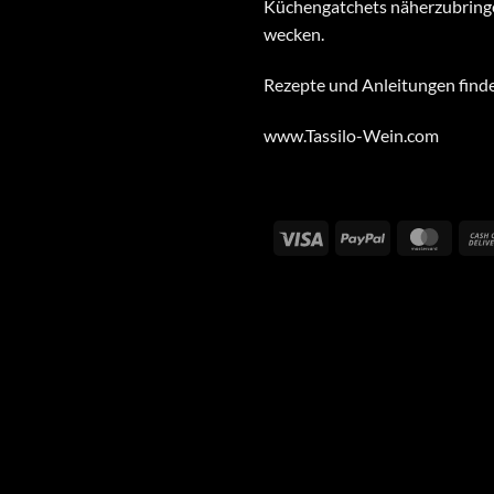
Küchengatchets näherzubring
wecken.
Rezepte und Anleitungen findes
www.Tassilo-Wein.com
Visa
PayPal
Maste